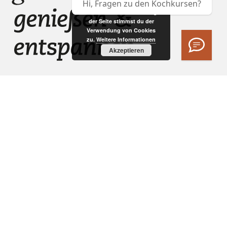
Hi, Fragen zu den Kochkursen?
Durch die weitere Nutzung
der Seite stimmst du der
Verwendung von Cookies
zu.
Weitere Informationen
Akzeptieren
Preis
Feuertulpe
ab € 2.400,-
mit Pizzaofen-Aufsatz
ab € 2.900,-
Preise variieren je nach Materialausführung
Preise in Euro inklusive MwSt., ohne Zustellung